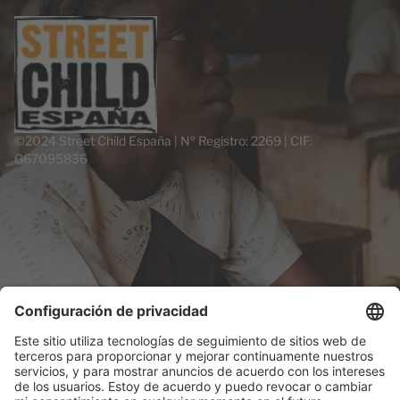
©2024 Street Child España | Nº Registro: 2269 | CIF:
G67095836